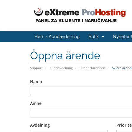
Hem - Kundavdelning
Butik
Nyheter
Öppna ärende
Support
Kundavdelning
Supportärenden
Skicka ärend
Namn
Ämne
Avdelning
Priorite