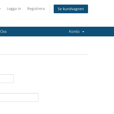
Logga in
Registrera
Se kundvagnen
 Oss
Konto