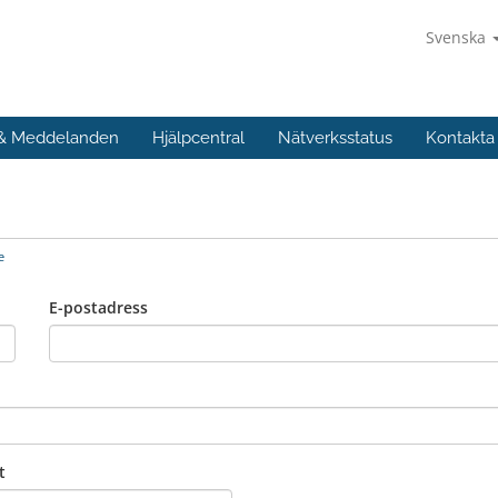
Svenska
 & Meddelanden
Hjälpcentral
Nätverksstatus
Kontakta
e
E-postadress
t