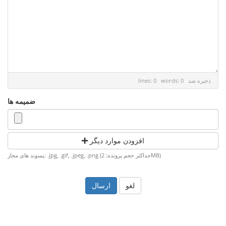
ذخیره شد
lines: 0 words: 0
ضمیمه ها
افزودن موارد دیگر
پسوند های مجاز: .jpg, .gif, .jpeg, .png (حداکثر حجم پرونده: 2MB)
لغو