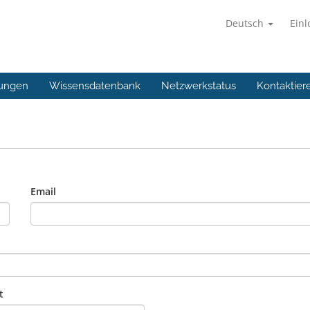
Deutsch
Ein
ungen
Wissensdatenbank
Netzwerkstatus
Kontaktier
Email
t