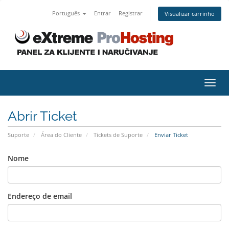
Português
Entrar
Registrar
Visualizar carrinho
Alter
nave
Abrir Ticket
Suporte
Área do Cliente
Tickets de Suporte
Enviar Ticket
Nome
Endereço de email