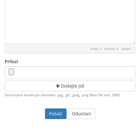
lines: 0 words: 0
saved
Prilozi
Dodajte još
Dozvoljene ekstenzije datoteka: .jpg, .gif, .jpeg, .png (Max file size: 2MB)
Odustani