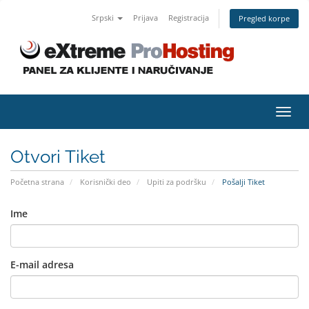
Srpski
Prijava
Registracija
Pregled korpe
Toggl
navig
Otvori Tiket
Početna strana
Korisnički deo
Upiti za podršku
Pošalji Tiket
Ime
E-mail adresa