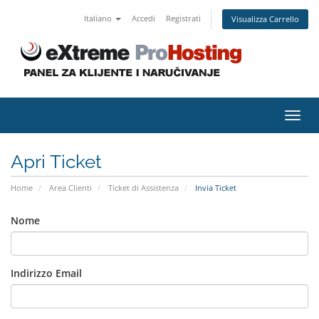
Italiano
Accedi
Registrati
Visualizza Carrello
Attiv
Navi
Apri Ticket
Home
Area Clienti
Ticket di Assistenza
Invia Ticket
Nome
Indirizzo Email