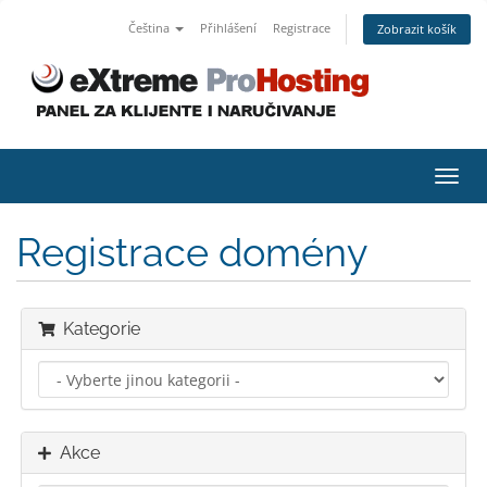
Čeština
Přihlášení
Registrace
Zobrazit košík
Přep
navig
Registrace domény
Kategorie
Akce