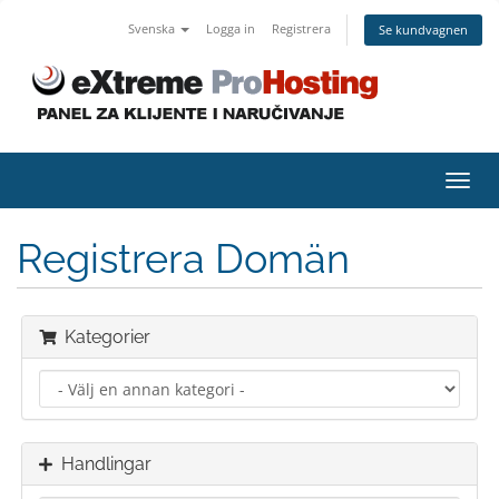
Svenska
Logga in
Registrera
Se kundvagnen
Växla
navig
Registrera Domän
Kategorier
Handlingar