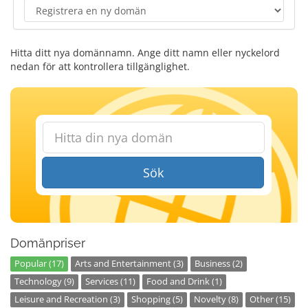
Hitta ditt nya domännamn. Ange ditt namn eller nyckelord
nedan för att kontrollera tillgänglighet.
Sök
Domänpriser
Popular (17)
Arts and Entertainment (3)
Business (2)
Technology (9)
Services (11)
Food and Drink (1)
Leisure and Recreation (3)
Shopping (5)
Novelty (8)
Other (15)