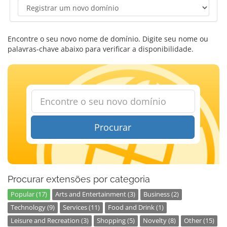
Encontre o seu novo nome de domínio. Digite seu nome ou
palavras-chave abaixo para verificar a disponibilidade.
Procurar
Procurar extensões por categoria
Popular (17)
Arts and Entertainment (3)
Business (2)
Technology (9)
Services (11)
Food and Drink (1)
Leisure and Recreation (3)
Shopping (5)
Novelty (8)
Other (15)